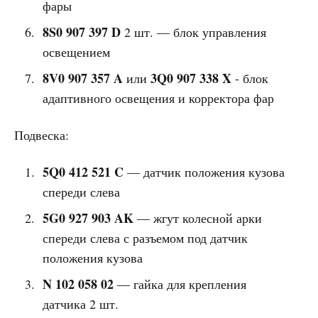
фары
8S0 907 397 D
2 шт. — блок управления
освещением
8V0 907 357 A
3Q0 907 338 X
или
- блок
адаптивного освещения и корректора фар
Подвеска:
5Q0 412 521 C
— датчик положения кузова
спереди слева
5G0 927 903 AK
— жгут колесной арки
спереди слева с разъемом под датчик
положения кузова
N 102 058 02
— гайка для крепления
датчика 2 шт.