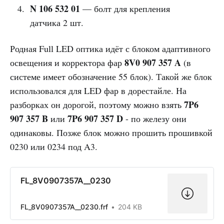
N 106 532 01
— болт для крепления
датчика 2 шт.
Родная Full LED оптика идёт с блоком адаптивного
8V0 907 357 A
освещения и корректора фар
(в
системе имеет обозначение 55 блок). Такой же блок
использовался для LED фар в дорестайле. На
7P6
разборках он дорогой, поэтому можно взять
907 357 B
7P6 907 357 D
или
- по железу они
одинаковы. Позже блок можно прошить прошивкой
0230 или 0234 под A3.
FL_8V0907357A__0230
FL_8V0907357A__0230.frf
204 KB