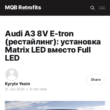
MQB Retrofits
Audi A3 8V E-tron
(рестайлинг): установка
Matrix LED вместо Full
LED
Share
Kyrylo Yesin
21 Jun 2025
•
6 min read