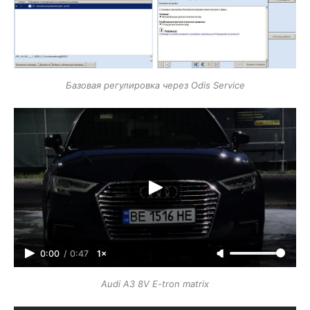
Базовая регулировка через Odis Service
0:00
/
0:47
1×
Audi A3 8V E-tron matrix