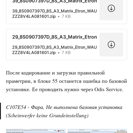
39_8S0907397D_8S_A3_Matrix_Etron
39_8S0907397D_8S_A3_Matrix_Etron_WAU
ZZZ8V4LA081601.zip
7 KB
29_8S0907397D_8S_A3_Matrix_Etron
29_8S0907397D_8S_A3_Matrix_Etron_WAU
ZZZ8V4LA081601.zip
7 KB
После кодирование и загрузки правильной
праметрии, в блоке 55 останется ошибка по базовой
установке. Ее проводить нужно через Odis Service.
C107E54 - Фара, Не выполнена базовая установка
(Scheinwerfer keine Grundeinstellung)